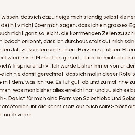
 wissen, dass ich dazu neige mich ständig selbst klein
n definitiv nicht über mich sagen, dass ich ein grosses E
 auch nicht ganz so leicht, die kommenden Zeilen zu schr
 jedoch erkennt, dass ich durchaus stolz auf mich sein 
o den Job zu künden und seinem Herzen zu folgen. Ebens
al wieder von Menschen gehört, dass sie mich als eine 
 ich? Inspirierend?!»). Ich wurde bisher immer von and
abe ich nie damit gerechnet, dass ich mal in dieser Rolle
e mit dem, was ich tue. Es tut gut, ab und zu mal Inne zu
hren, was man bisher alles erreicht hat und zu sich selb
ich». Das ist für mich eine Form von Selbstliebe und Sel
empfehlen, ihr alle könnt stolz auf euch sein! Selbst die
te nach vorne.