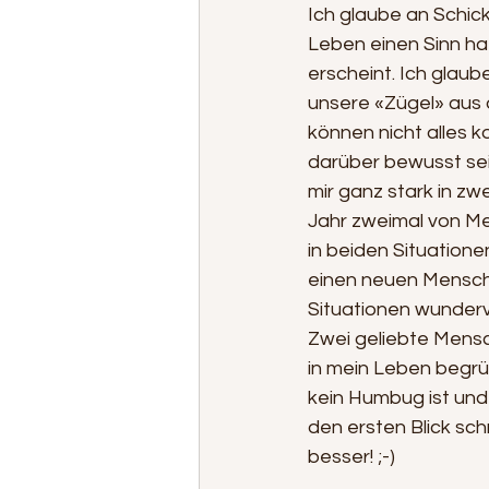
Ich glaube an Schick
Leben einen Sinn hat
erscheint. Ich glaub
unsere «Zügel» aus 
können nicht alles k
darüber bewusst sei
mir ganz stark in zw
Jahr zweimal von Me
in beiden Situatione
einen neuen Mensch
Situationen wunderv
Zwei geliebte Mensc
in mein Leben begrüs
kein Humbug ist und 
den ersten Blick sc
besser! ;-)