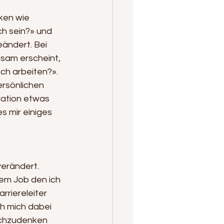
ken wie 
ch sein?» und 
ändert. Bei 
hsam erscheint, 
och arbeiten?». 
ersönlichen 
uation etwas 
s mir einiges 
verändert. 
nem Job den ich 
riereleiter 
ch mich dabei 
achzudenken 