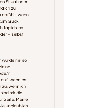
len Situationen 
dlich zu 
n anfühlt, wenn 
um Glück. 
 täglich ins 
der – selbst 
 wurde mir so 
Meine 
ede/n 
 auf, wenn es 
n zu, wenn ich 
ind mir die 
r Seite. Meine 
ie unglaublich 