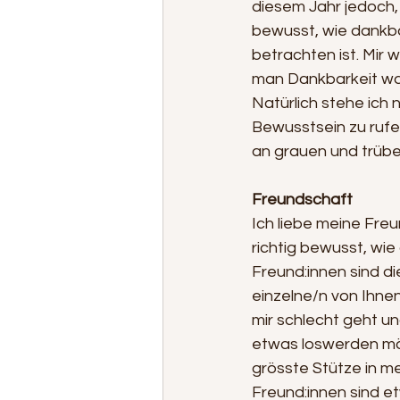
diesem Jahr jedoch, 
bewusst, wie dankbar
betrachten ist. Mir 
man Dankbarkeit wah
Natürlich stehe ich n
Bewusstsein zu rufe
an grauen und trüb
Freundschaft
Ich liebe meine Fre
richtig bewusst, wie
Freund:innen sind die
einzelne/n von Ihne
mir schlecht geht und
etwas loswerden möch
grösste Stütze in me
Freund:innen sind e