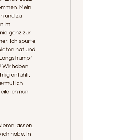
nommen. Mein 
en und zu 
n im 
ie ganz zur 
er. Ich spürte 
bieten hat und 
i Langstrumpf 
r! Wir haben 
tig anfühlt, 
ermutlich 
ile ich nun 
ieren lassen. 
ich habe. In 