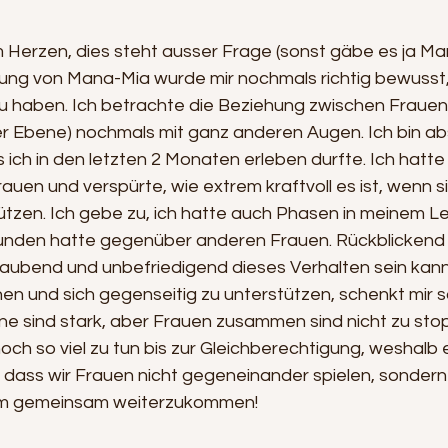
 Herzen, dies steht ausser Frage (sonst gäbe es ja Man
ung von Mana-Mia wurde mir nochmals richtig bewusst, 
zu haben. Ich betrachte die Beziehung zwischen Frauen 
er Ebene) nochmals mit ganz anderen Augen. Ich bin abs
ich in den letzten 2 Monaten erleben durfte. Ich hatte s
uen und verspürte, wie extrem kraftvoll es ist, wenn s
ützen. Ich gebe zu, ich hatte auch Phasen in meinem L
unden hatte gegenüber anderen Frauen. Rückblickend w
raubend und unbefriedigend dieses Verhalten sein kann.
n und sich gegenseitig zu unterstützen, schenkt mir s
ine sind stark, aber Frauen zusammen sind nicht zu sto
noch so viel zu tun bis zur Gleichberechtigung, weshalb
t, dass wir Frauen nicht gegeneinander spielen, sondern
m gemeinsam weiterzukommen!