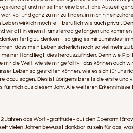
 gekündigt und mir seither eine berufliche Auszeit ge
 war, voll und ganz zu mir zu finden, in mich hineinzuhör
 Leben wirklich möchte – beruflich wie auch privat. Den
ind wir oft in einem Hamsterrad gefangen und kommen n
anken fertig zu denken – so ging es mir zumindest imm
ahren, dass mein Leben sicherlich noch so viel mehr zu 
 in meiner Hand liegt, dies herauszufinden. Denn wie Pip
e mir die Welt, wie sie mir gefällt» - das können auch wi
unser Leben so gestalten können, wie es sich für uns rich
 dazu sagen. Dies ist übrigens bereits die erste und v
s für mich aus diesem Jahr. Alle weiteren Erkenntnisse te
:
ut 2 Jahren das Wort «gratitude» auf den Oberarm tätow
eit vielen Jahren bewusst dankbar zu sein für das, was 