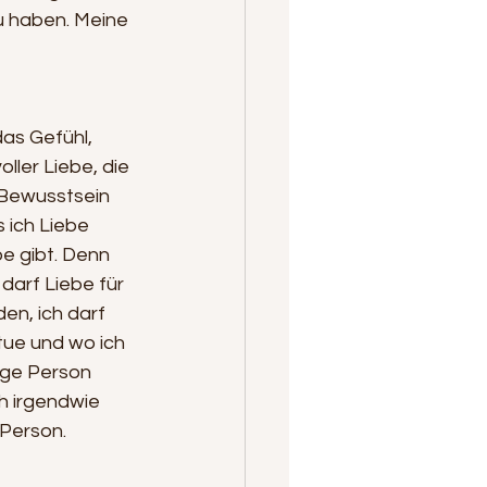
u haben. Meine 
as Gefühl, 
ller Liebe, die 
 Bewusstsein 
 ich Liebe 
e gibt. Denn 
darf Liebe für 
en, ich darf 
tue und wo ich 
zige Person 
ch irgendwie 
 Person. 