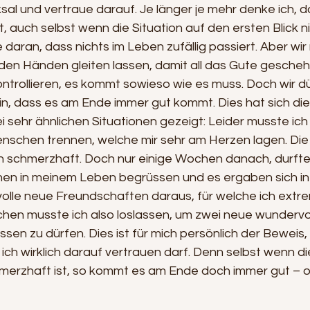
sal und vertraue darauf. Je länger je mehr denke ich, da
, auch selbst wenn die Situation auf den ersten Blick ni
e daran, dass nichts im Leben zufällig passiert. Aber wi
den Händen gleiten lassen, damit all das Gute geschehe
ontrollieren, es kommt sowieso wie es muss. Doch wir d
n, dass es am Ende immer gut kommt. Dies hat sich die
ei sehr ähnlichen Situationen gezeigt: Leider musste ich
nschen trennen, welche mir sehr am Herzen lagen. Die
n schmerzhaft. Doch nur einige Wochen danach, durfte i
en in meinem Leben begrüssen und es ergaben sich in
olle neue Freundschaften daraus, für welche ich extre
hen musste ich also loslassen, um zwei neue wunderv
sen zu dürfen. Dies ist für mich persönlich der Beweis,
ich wirklich darauf vertrauen darf. Denn selbst wenn die
hmerzhaft ist, so kommt es am Ende doch immer gut – 