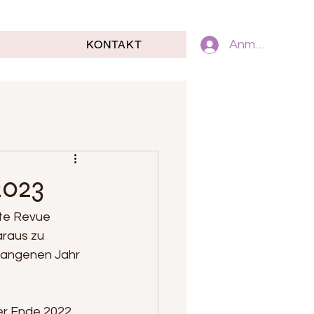
KONTAKT
Anmelden
2023
te Revue 
araus zu 
rgangenen Jahr 
er Ende 2022 