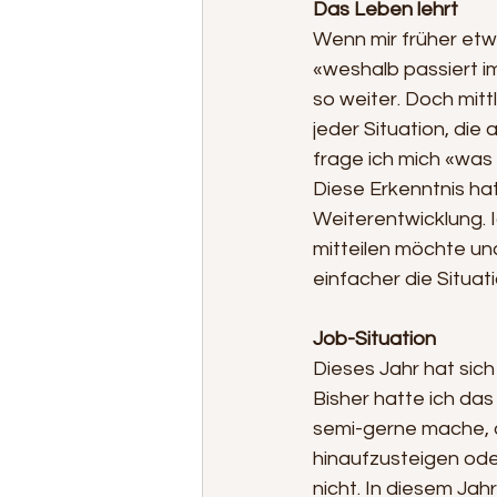
Das Leben lehrt
Wenn mir früher etw
«weshalb passiert im
so weiter. Doch mitt
jeder Situation, die
frage ich mich «was 
Diese Erkenntnis hat
Weiterentwicklung. I
mitteilen möchte und
einfacher die Situa
Job-Situation
Dieses Jahr hat sich
Bisher hatte ich das
semi-gerne mache, a
hinaufzusteigen oder
nicht. In diesem Ja