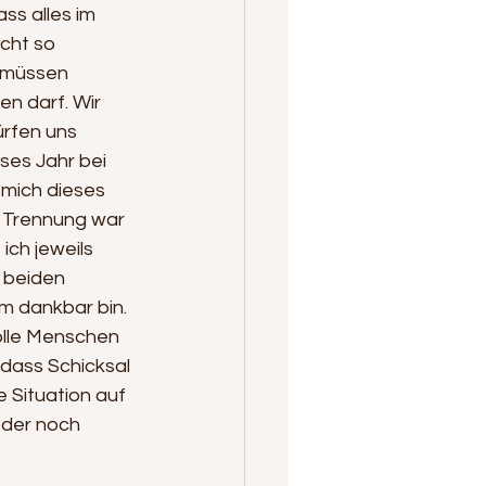
ss alles im 
cht so 
r müssen 
n darf. Wir 
ürfen uns 
ses Jahr bei 
 mich dieses 
 Trennung war 
ch jeweils 
 beiden 
m dankbar bin. 
olle Menschen 
 dass Schicksal 
 Situation auf 
oder noch 