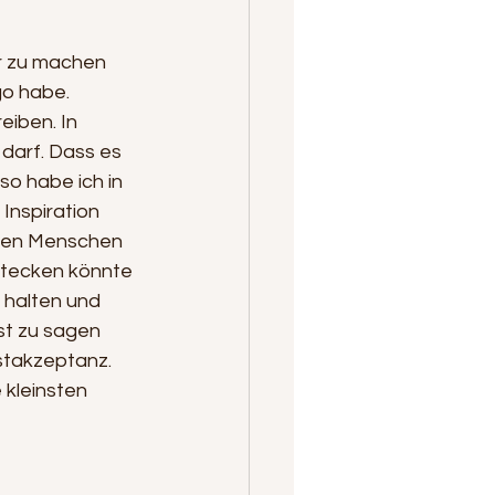
er zu machen 
go habe. 
eiben. In 
darf. Dass es 
o habe ich in 
Inspiration 
eren Menschen 
 stecken könnte 
 halten und 
st zu sagen 
bstakzeptanz. 
 kleinsten 