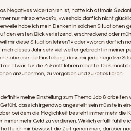
as Negatives widerfahren ist, hatte ich oftmals Gedan
mer nur mir so etwas?», «weshalb darf ich nicht glückli
lerweile habe ich mein Denken in solchen Situationen ge
 auf den ersten Blick verletzend, erschreckend oder mü
will mir diese Situation lehren?» oder «woran darf ich n
 mich dieses Jahr sehr viel weiter gebracht in meiner p
ch habe nun die Einstellung, dass mir jede negative Sit
 mir etwas für die Zukunft lehren möchte. Dies macht e
tionen anzunehmen, zu vergeben und zu reflektieren.
 definitiv meine Einstellung zum Thema Job & arbeiten 
 Gefühl, dass ich irgendwo angestellt sein müsste in ei
ber bei dem die Möglichkeit besteht immer mehr die Kar
 immer mehr Geld zu verdienen. Wirklich erfüllt fühlte i
hr hatte ich mir bewusst die Zeit genommen, darüber n