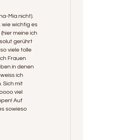
a-Mia nicht). 
wie wichtig es 
(hier meine ich 
olut gerührt 
o viele tolle 
ich Frauen 
eben in denen 
eiss ich 
 Sich mit 
oooo viel 
ppen! Auf 
 es sowieso 
 