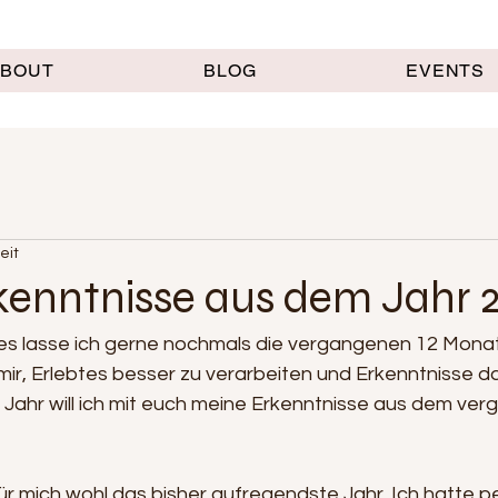
ABOUT
BLOG
EVENTS
eit
kenntnisse aus dem Jahr 
es lasse ich gerne nochmals die vergangenen 12 Mona
t mir, Erlebtes besser zu verarbeiten und Erkenntnisse d
 Jahr will ich mit euch meine Erkenntnisse aus dem ve
ür mich wohl das bisher aufregendste Jahr. Ich hatte p