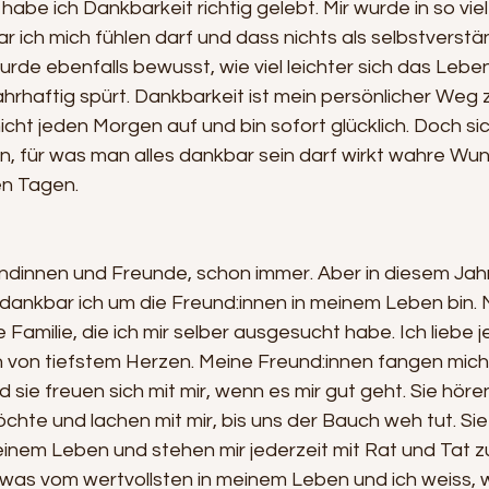
habe ich Dankbarkeit richtig gelebt. Mir wurde in so vie
 ich mich fühlen darf und dass nichts als selbstverstän
wurde ebenfalls bewusst, wie viel leichter sich das Lebe
rhaftig spürt. Dankbarkeit ist mein persönlicher Weg z
icht jeden Morgen auf und bin sofort glücklich. Doch sich
n, für was man alles dankbar sein darf wirkt wahre Wun
en Tagen.
undinnen und Freunde, schon immer. Aber in diesem Jahr
 dankbar ich um die Freund:innen in meinem Leben bin. 
 Familie, die ich mir selber ausgesucht habe. Ich liebe j
n von tiefstem Herzen. Meine Freund:innen fangen mich
 sie freuen sich mit mir, wenn es mir gut geht. Sie höre
te und lachen mit mir, bis uns der Bauch weh tut. Sie s
inem Leben und stehen mir jederzeit mit Rat und Tat zu
twas vom wertvollsten in meinem Leben und ich weiss, w