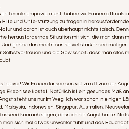
:
 von female empowerment, haben wir Frauen oftmals i
Hilfe und Unterstützung zu fragen in herausfordernden
 Natur und daran ist auch überhaupt nichts falsch. Denn
nche herausfordernde Situation mit sich, die man dann 
. Und genau das macht uns so viel stärker und mutiger! 
r Selbstvertrauen und die Gewissheit, dass man alles m
aubt.
st davor! Wir Frauen lassen uns viel zu oft von der Angs
ige Erlebnisse kostet. Natürlich ist ein gesundes Maß an
Angst steht uns nur im Weg. Ich war schon in einigen Län
d, Malaysia, Indonesien, Singapur, Australien, Neuseela
ssend kann ich sagen, dass ich nie Angst hatte. Natürl
en man sich mal etwas unwohler fühlt und das Bauchgef