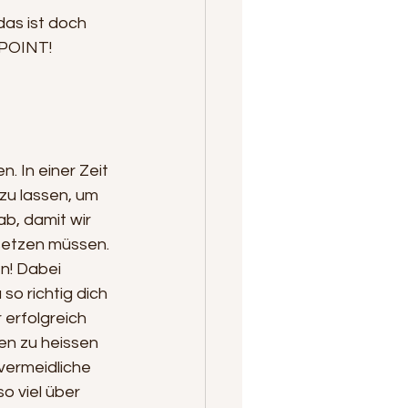
das ist doch 
 POINT!
. In einer Zeit 
 zu lassen, um 
b, damit wir 
setzen müssen. 
n! Dabei 
 so richtig dich 
 erfolgreich 
en zu heissen 
vermeidliche 
o viel über 