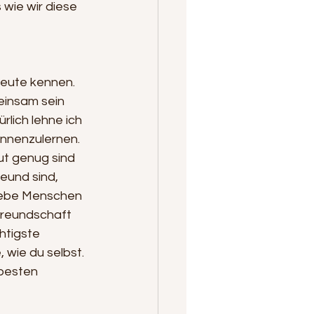
 wie wir diese 
Leute kennen. 
 einsam sein 
rlich lehne ich 
ennenzulernen. 
gut genug sind 
eund sind, 
liebe Menschen 
 Freundschaft 
htigste 
wie du selbst. 
 besten 