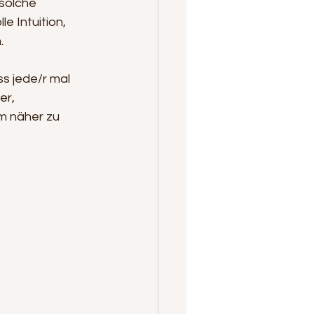
solche 
e Intuition, 
.
ss jede/r mal 
er, 
em näher zu 