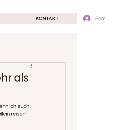
KONTAKT
Anmelden
ehr als
enn ich euch 
allein reisen
! 