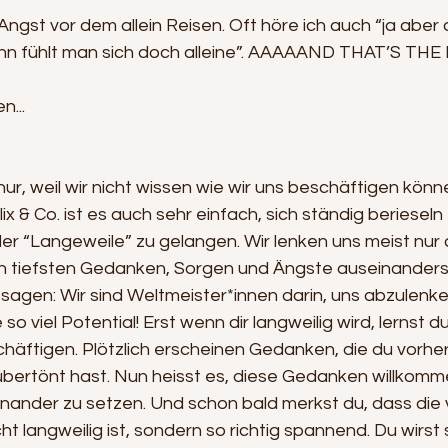
ngst vor dem allein Reisen. Oft höre ich auch “ja aber 
ann fühlt man sich doch alleine”. AAAAAND THAT’S THE
n...
ur, weil wir nicht wissen wie wir uns beschäftigen können
x & Co. ist es auch sehr einfach, sich ständig berieseln
er “Langeweile” zu gelangen. Wir lenken uns meist nur a
en tiefsten Gedanken, Sorgen und Ängste auseinander
sagen: Wir sind Weltmeister*innen darin, uns abzulenke
so viel Potential! Erst wenn dir langweilig wird, lernst du
schäftigen. Plötzlich erscheinen Gedanken, die du vorher
übertönt hast. Nun heisst es, diese Gedanken willkomm
inander zu setzen. Und schon bald merkst du, dass die 
t langweilig ist, sondern so richtig spannend. Du wirst s