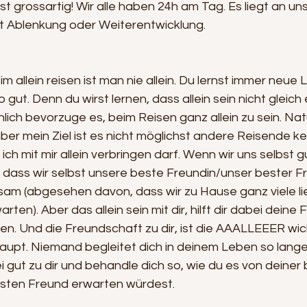
st grossartig! Wir alle haben 24h am Tag. Es liegt an uns
it Ablenkung oder Weiterentwicklung.
m allein reisen ist man nie allein. Du lernst immer neue 
so gut. Denn du wirst lernen, dass allein sein nicht gleich
lich bevorzuge es, beim Reisen ganz allein zu sein. Natü
ber mein Ziel ist es nicht möglichst andere Reisende k
ie ich mit mir allein verbringen darf. Wenn wir uns selbst 
 dass wir selbst unsere beste Freundin/unser bester Fr
insam (abgesehen davon, dass wir zu Hause ganz viele 
rten). Aber das allein sein mit dir, hilft dir dabei deine
rken. Und die Freundschaft zu dir, ist die AAALLEEER wic
upt. Niemand begleitet dich in deinem Leben so lange, 
 sei gut zu dir und behandle dich so, wie du es von deiner
sten Freund erwarten würdest.