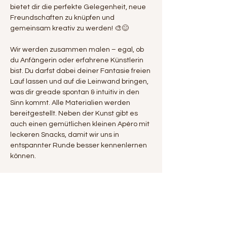
bietet dir die perfekte Gelegenheit, neue 
Freundschaften zu knüpfen und 
gemeinsam kreativ zu werden! 🎨😊
Wir werden zusammen malen – egal, ob 
du Anfängerin oder erfahrene Künstlerin 
bist. Du darfst dabei deiner Fantasie freien 
Lauf lassen und auf die Leinwand bringen, 
was dir greade spontan & intuitiv in den 
Sinn kommt. Alle Materialien werden 
bereitgestellt. Neben der Kunst gibt es 
auch einen gemütlichen kleinen Apéro mit 
leckeren Snacks, damit wir uns in 
entspannter Runde besser kennenlernen 
können.
Was dich erwartet:
- Eine kreative Mal-Session in entspannter 
Atmosphäre  
- Ein Apéro mit Snacks und Getränken  
- Eine tolle Gelegenheit, neue 